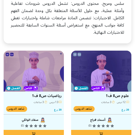
سلس ومريح. محتوى الدروس: تشمل الدروس شروحات تفاعلية
وأمثلة عملية، مع حلول للأسئلة المتعلقة بكل وحدة لضمان الفهم
الكامل. الاختبارات: تتضمن المادة مراجعات شاملة واختبارات تغطي
كافة جوانب المنهج، مع استعراض أسئلة السنوات السابقة للتحضير
للاختبارات النهائية.
الثامن
الفصل
الثامن
الفصل
علوم ص8 ف1
رياضيات ص8 ف1
12 درس
3 ساعات
13 درس
3 ساعات
شاهد الدروس
شاهد الدروس
20 ر.ع
20 ر.ع
أسماء فراج
صفاء الوائلي
(0)
(0)