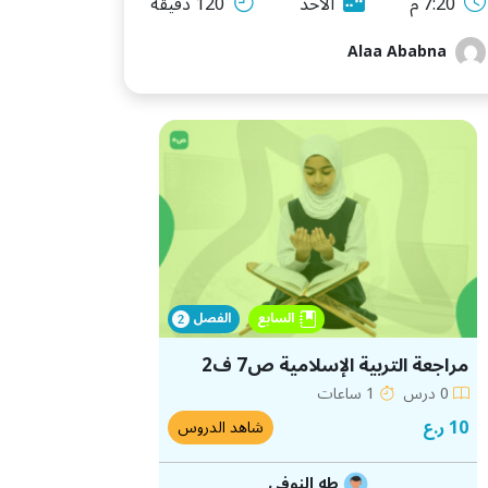
7:20 م
الأحد
120 دقيقة
Alaa Ababna
السابع
الفصل
مراجعة التربية الإسلامية ص7 ف2
0 درس
1 ساعات
10 ر.ع
شاهد الدروس
طه النوفي