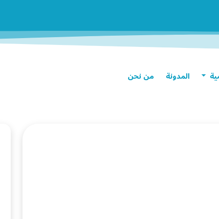
مية
المدونة
من نحن